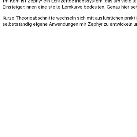
Im Kern ist Zephyr ein Echtzeitbetriebssystem, das um viele le
Einsteiger:innen eine steile Lernkurve bedeuten. Genau hier set
Kurze Theorieabschnitte wechseln sich mit ausführlichen pra
selbstständig eigene Anwendungen mit Zephyr zu entwickeln un